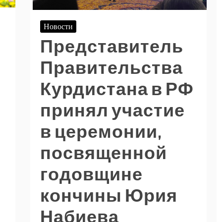
Новости
Представитель
Правительства
Курдистана в РФ
принял участие
в церемонии,
посвященной
годовщине
кончины Юрия
Набиева