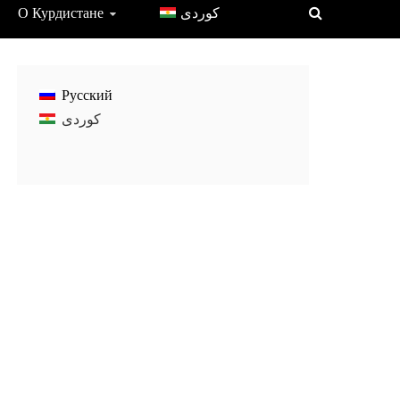
О Курдистане
Русский