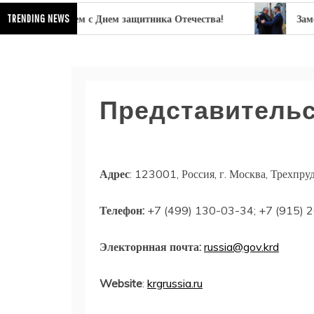
TRENDING NEWS
равляем с Днем защитника Отечества!
Заместитель п
Представительс
Адрес
: 123001, Россия, г. Москва, Трехпр
Телефон:
+7 (499) 130-03-34; +7 (915) 
Электорнная почта:
russia@gov.krd
Website
:
krgrussia.ru