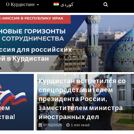
О Курдистане
ссия для российских
Новости
й в Курдистан
Заместитель премьер-
министра региона
Курдистан встретился со
спецпредставителем
мьер-министра региона Курдистан
президента России,
пецпредставителем президента
нем
заместителем министра
телем министра иностранных дел
тва!
иностранных дел
07/02/2025
1 min read