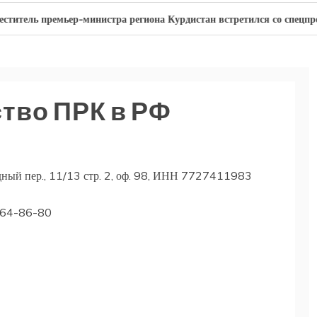
ремьер-министра региона Курдистан встретился со спецпредставител
тво ПРК в РФ
удный пер., 11/13 стр. 2, оф. 98, ИНН 7727411983
264-86-80