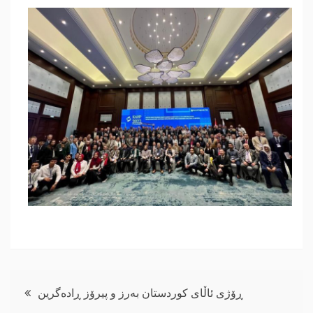
Навигация
ڕۆژی ئاڵای کوردستان بەرز و پیرۆز ڕادەگرین