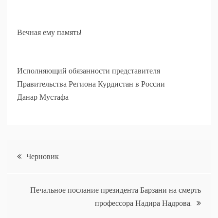
Вечная ему память!
Исполняющий обязанности представителя
Правительства Региона Курдистан в России
Данар Мустафа
Навигация
Черновик
по
Печальное послание президента Барзани на смерть
записям
профессора Надира Надрова.