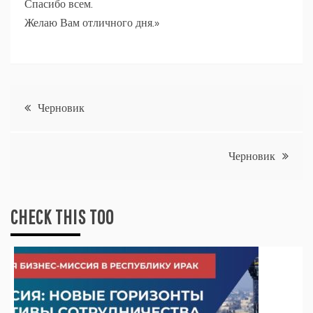
Спасибо всем.
Желаю Вам отличного дня.»
Навигация
Черновик
по
Черновик
записям
CHECK THIS TOO