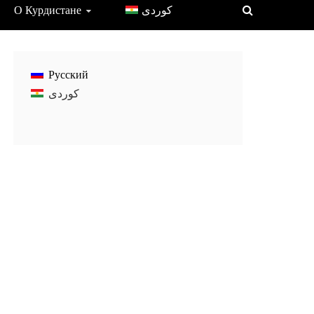
О Курдистане
Русский