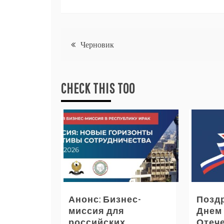
Навигация
Черновик
по
CHECK THIS TOO
записям
Анонс: Бизнес-
Позд
миссия для
Днем
российских
Отече