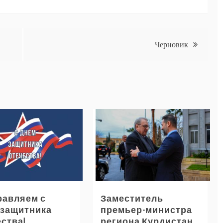
Черновик
равляем с
Заместитель
 защитника
премьер-министра
ства!
региона Курдистан