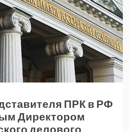
едставителя ПРК в РФ
ным Директором
ского делового