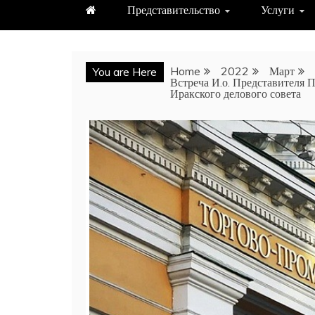
Представительство
Услуги
Home
2022
Март
You are Here
Встреча И.о. Представителя
Иракского делового совета