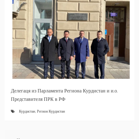
Делегаця из Парламента Региона Курдистан и и.о.
Представителя ПРК в РФ
Курдистан
,
Регион Курдистан
Навигация