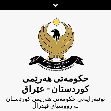
Ski
t
conten
حکومەتی هەرێمی
کوردستان – عێراق
نوێنەرایەتی حکومەتى هەرێمی کوردستان
لە رووسیای فیدراڵ