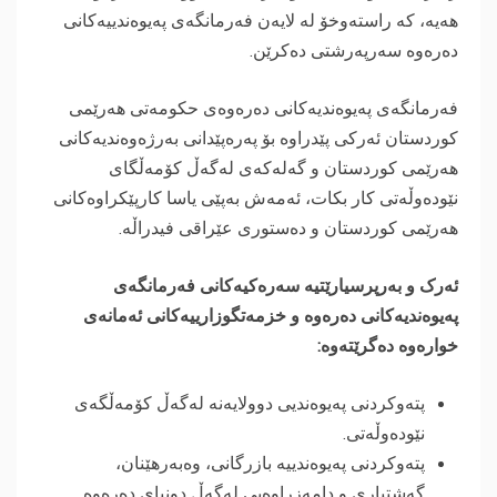
هەیە، کە راستەوخۆ لە لایەن فەرمانگەی پەیوەندییەکانی
دەرەوە سەرپەرشتی دەکرێن.
فەرمانگەى پەیوەندیەکانى دەرەوەى حکومەتى هەرێمى
کوردستان ئەرکى پێدراوە بۆ پەرەپێدانى بەرژەوەندیەکانى
هەرێمى کوردستان و گەلەکەى لەگەڵ کۆمەڵگاى
نێودەوڵەتى کار بکات، ئەمەش بەپێى یاسا کارپێکراوەکانى
هەرێمى کوردستان و دەستورى عێراقی فیدراڵە.
ئەرک و بەرپرسیارێتیە سەرەکیەکانى فەرمانگەى
پەیوەندیەکانى دەرەوە و خزمەتگوزارییەکانی ئەمانەى
خوارەوە دەگرێتەوە:
پتەوکردنى پەیوەندیی دوولایەنە لەگەڵ کۆمەڵگه‌ى
نێودەوڵەتى.
پتەوکردنى پەیوەندییە بازرگانى، وەبەرهێنان،
گەشتیارى و دامەزراوەیى لەگەڵ دونیاى دەرەوە.