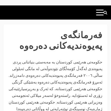
فەرمانگەى
پەیوەندیەکانى دەرەوە
حکومەتى هەرێمى کوردستان بە مەبەستى بنیاتنانى پردى
پەیوەندى لەگەڵ کۆمەڵگاى نێودەوڵەتى لە مانگى ئەیلولى
ساڵى ٢٠٠٦ فەرمانگەى پەیوەندیەکانى دەرەوەى دامەزراند.
ئەمڕۆ فەرمانگەى پەیوەندیەکانى دەرەوە بەشێکى گرنگى
حکومەتى هەرێمى کوردستانە، کە ئەرک و بەرپرسیارێتیەکى
زۆرى لە ئەستۆدایە. راستەوخۆ لەسەر میلاکی ئەنجومەنی
وەزیرانی هەرێمی کوردستانە. حکومەتى هەرێمى کوردستان
ژمارەیەک نوسینگەى نوێنەرایەتى لە ووڵاتانى دەرەوەدا