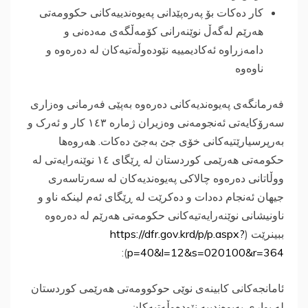
کار دەکات بۆ پەرەپێدانى پەیوەندییەکانى حكوومه‌تی
هه‌رێم لەگەڵ نوێنەرانى کۆمەڵگه‌ى مەدەنى و
دامەزراوە ئەکادیمییە نێودەوڵەتیەکان لە دەرەوە و
ناوەوە
فەرمانگەى پەیوەندیەکانى دەرەوە بەپێى فەرمانى وەزارى
سەرۆکایەتى ئەنجومەنى وەزیران ژمارە ١٤٣ کار و ئەرک و
بەرپرسیارێتیەکانى خۆى جێ بەجێ دەکات. هەروەها
حکومەتى هەرێمى کوردستان لە ڕێگاى ١٤ نوێنەرایەتى لە
ووڵاتانى دەرەوە چالاکى پەیوەندیەکان لە سەرتاسەرى
جیهان ئەنجام دەدات و دەکرێت لە ڕێگاى ئەم لینکە ناو و
ناونیشانى نوێنەرایەتیەکانى حکومەتى هەرێم لە دەرەوە
ببینرێت (
https://dfr.gov.krd/p/p.aspx?
):
p=40&l=12&s=020100&r=364
ئامانجەکانی کابینەی نوێی حوکوومەتی هەرێمی کوردستان
لە بواری پەیوەندییە نێودەوڵەتیەکان