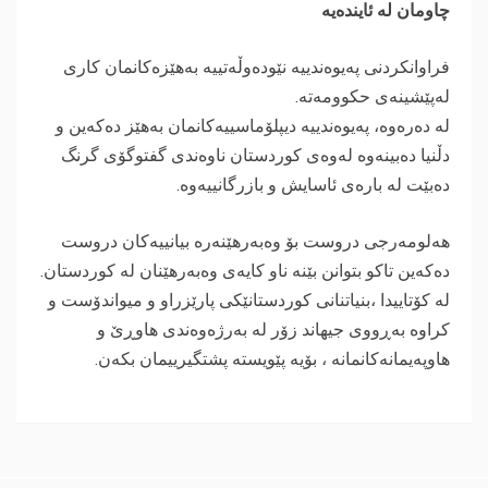
چاومان لە ئایندەیە
فراوانکردنی پەیوەندییە نێودەوڵەتییە بەهێزەکانمان کاری
لەپێشینەی حکوومەتە.
لە دەرەوە، پەیوەندییە دیپلۆماسییەکانمان بەهێز دەکەین و
دڵنیا دەبینەوە لەوەی کوردستان ناوەندی گفتوگۆی گرنگ
دەبێت لە بارەی ئاسایش و بازرگانییەوە.
هەلومەرجی دروست بۆ وەبەرهێنەرە بیانییەکان دروست
دەکەین تاکو بتوانن بێنە ناو کایەی وەبەرهێنان لە کوردستان.
لە کۆتاییدا ،بنیاتنانی کوردستانێکی پارێزراو و میواندۆست و
کراوە بەڕووی جیهاند زۆر لە بەرژەوەندی هاوڕێ و
هاوپەیمانەکانمانە ، بۆیە پێویستە پشتگیرییمان بکەن.