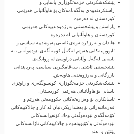
پێشکەشکردنى خزمەتگوزارى یاسایى و
راستکردنەوەى بەڵگەنامەکان بۆ هاوڵاتیانى هەرێمى
کوردستان لە دەرەوە.
پاراستن و پێشخستنى بەرژەوەندییەکانى هەرێمى
کوردستان و هاوڵاتیانى لە دەرەوە.
هاندان و بەرزکردنەوەى ئاستى پەیوەندییە سیاسى و
ئابوورییەکانی هه‌رێم لەگەڵ کۆمەڵگه‌ی نێودەوڵەتى، بە
تایبەتى لەگەڵ وڵاتانى دراوسێ لە ڕوانگەى
پێشخستنی ئاشتى، سەقامگیریی سیاسی، پەرەپێدانى
بازرگانی و به‌رژوه‌ندیی هاوبه‌ش.
پێشکەشکردنى خزمەتگوزارى کونسوڵگەرى و راوێژى
یاسایى بۆ هاوڵاتیانى هەرێمى کوردستان.
ئاسانکارى بۆ وەزارەتەکانى حکوومەتى هەڕێم و
فەرمانبەرانى بۆ به‌شداریكردنیان لە كار و چالاکییەکانى
کۆمەڵگه‌ى نێودەوڵەتى وه‌ك كۆنفڕانسه‌كانی
نێوده‌وڵه‌تی و كۆبوونه‌وه‌ و چالاكییه‌كانی ئاژانسه‌كانی
یۆئێن و…هتد.