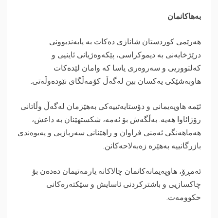
بەهاکانمان
هەرێمی کوردستان شانازی دەکات بە پابەندبوونی
درێژخایەنی بە دیموکراسی، پێکەوەژیانی ئاینیی و
کەلتووریی و سەروەری یاسا کە وامان لێدەکات
هاوبەشێکی یەکسان بین لەگەڵ کۆمەڵگای نێودەوڵەتی.
ئێمە هاوپەیمانی و دۆستایەتییەکی بەهێزمان لەگەڵ وڵاتانی
رۆژائاوا هەیە. بەڵگەش بۆ ئەمە، شکستهێنان بە داعش،
هەماهەنگی ئەمنی فراوان و راهێنانی سەربازیی و پەیوەندی
بازرگانییە بەهێزە زەبەلاحەکانن.
ئەمڕۆ، هاوپەیمانەکانمان چالاکانە یارمەتیمان دەدەن بۆ
چاکسازیی و باشترکردنی ئاسایش و سێکتەرەکانی
حکوومەت.