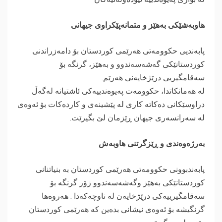
هاوبەشێکی بەهێز و متمانەپێکراوی جیهانی
پابەندیی حکوومەتی هەرێمی کوردستان بۆ دامەزراندنی
کوردستانێکی گەشەسەندوو و بەهێز، گرنگە بۆ
سەقامگیریی درێژخایەنی هەرێم.
لە هەمانکاتدا، حکوومەت پەیوەندییەکی ئاشتیانە لەگەڵ
دراوسێکانی دەکاتە کاری لە پێشینەی و کاردەکات بۆ ئەوەی
لە سەرانسەری جیهان ڕێزمان لێ بگیرێت.
بەرژەوەندی و ڕێزگرتنی هاوبەش
پابەندبوونی حکوومەتی هەرێمی کوردستان بە بنیاتنانی
کوردستانێکی بەهێز وگەشەسەندوو زۆر گرنگە بۆ
سەقامگیرییەکی درێژخایەن لە ناوچەکەدا . هەروەها
گرنگیشە بۆ ئەوەی نیشانی بدەین کە هەرێمی کوردستان