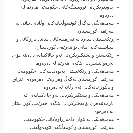
چاودێریکردنى نووسینگەکانى حکومەتى هەرێم لە
دەرەوە.
هەماهەنگى لەگەڵ کونسوڵخانه‌كانی وڵاتانی بیانى لە
هەرێمى کوردستان.
ڕێکخستنى سەردانە فەرمییەکانى شاندە بارزگانى و
سیاسییەکانی بیانی بۆ هەرێمى کوردستان.
رێكخستن و پشتگیریکردنى ئەو چالاکییانەى دەبنە هۆى
بەرەو پێشبردنى پێگەى هەرێم لە دەرەوە.
هەماهەنگى و ڕێکخستنى پەیوەندییەکانى حکوومەتى
هەرێمى کوردستان لەگەڵ وەزارەتى دەرەوەى عێراق
و باڵێوزخانەكانی ئه‌م وڵاته‌ لە دەرەوە.
هەماهەنگى و پشتگیریکردنى ئه‌و چالاکییانه‌ی كه‌‌
یارمه‌تیده‌رن بۆ به‌هێزكردنی پێگەى هەرێمى کوردستان
لە دەرەوە.
هەماهەنگى لە نێوان دامەزراوەکانى حکوومەتى
هەرێمى کوردستان و كومەڵگه‌ى نێودەوڵەتى.