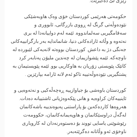
رێزی لێ دەگیرێت.
حکومەتی هەرێمی کوردستان خۆی وەک هاوبەشێکی
نێودەوڵەتی گرنگ لە ڕووی بازرگانی، ئابووری و
سەقامگیریی سەلماندووە. ئێمە لەم دواییانەدا لە بری
نەتەوە و وڵاتە ئازادەکانی دنیا، شانماندایە بەر بارگرانییەکانی
جەنگی دژ بە داعش. کوردستان بووەتە لانەیەکی لێبوردە لە
ناوچەکە. ئێمە پێشوازیمان لە چەندین ملیۆن پەنابەر کرد
کاتێک پێویستی زۆریان بە هاوکاریی بوو. ئێمە پێویستیمان بە
پشتگیریی نێودەوڵەتییە تاکو ئەم لانە ئارامە بپارێزین .
کوردستان باوەشی بۆ جیاوازییە ڕەچەڵەکیی و نەتەوەیی و
ئاینییەکان کراوەیە و هانی پێکەوەژیانی ئاشتییانە دەدات.
هەروەها کاردەکەین بۆ پاراستنی پەیوەندییە باشەکانمان
لەگەڵ دراوسێکانمان و هاوپەیمانەکانمان، حکوومەت
رێوشوێنی یاسایی تووند بۆ دەستوەرنەدان لە کاروباری
ناوخۆی ئەو وڵاتانە دەگرێتەبەر.