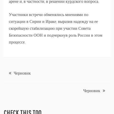
арене и, в частности, в решении курдского вопроса.
Участники встречи обменялись мнениями по
ситуации в Сирии и Ираке, выразив надежду на ее
скорейшую стабилизацию при участии Совета
Безопасности ООН и подчеркнув роль России в этом
процессе.
Навигация
Черновик
по
Черновик
записям
CHECK THIS TOO