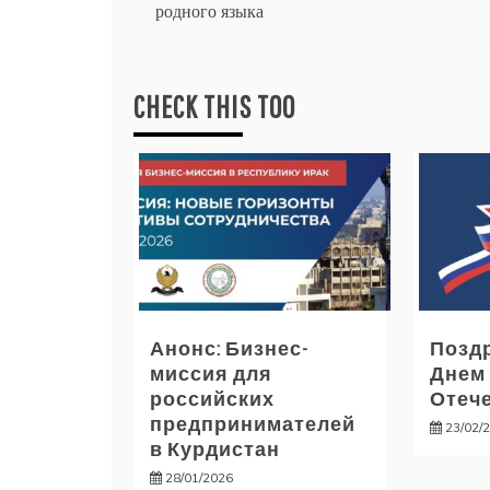
родного языка
по
записям
CHECK THIS TOO
Анонс: Бизнес-
Позд
миссия для
Днем
российских
Отече
предпринимателей
23/02/
в Курдистан
28/01/2026