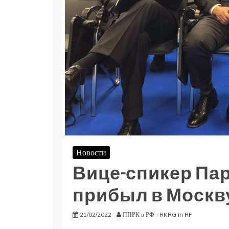
Новости
Вице-спикер Па
прибыл в Москв
21/02/2022
ППРК в РФ - RKRG in RF