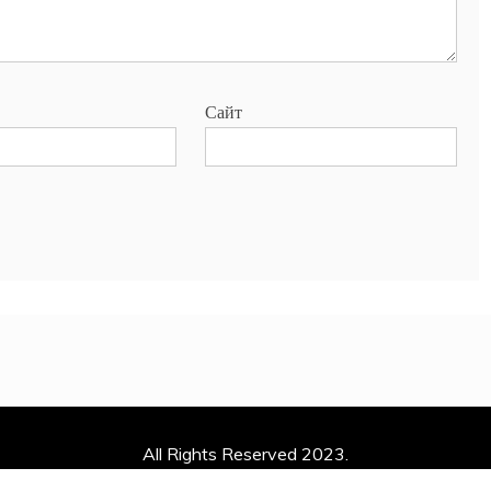
Сайт
All Rights Reserved 2023.
y powered by WordPress
|
Theme: Mag and News by
Candid 