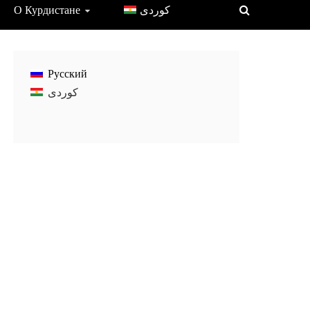
О Курдистане
Русский