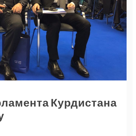
рламента Курдистана
у