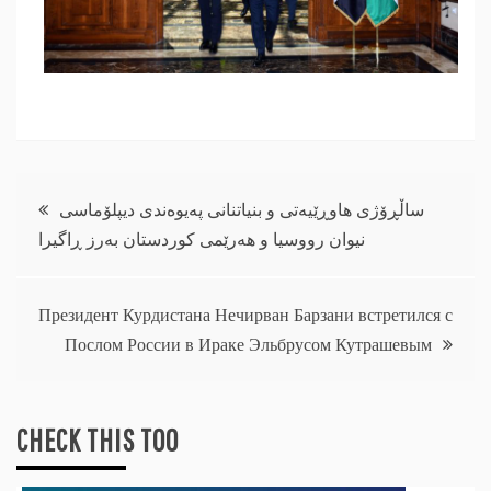
Навигация
ساڵڕۆژی هاوڕێیەتی و بنیاتنانی پەیوەندی دیپلۆماسی
نیوان رووسیا و هەرێمی کوردستان بەرز ڕاگیرا
по
записям
Президент Курдистана Нечирван Барзани встретился с
Послом России в Ираке Эльбрусом Кутрашевым
CHECK THIS TOO