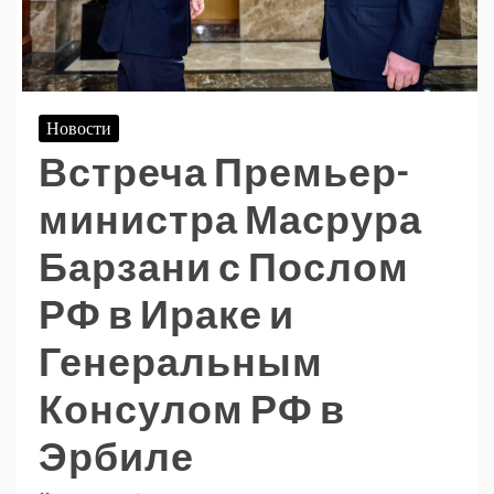
Новости
Встреча Премьер-
министра Масрура
Барзани с Послом
РФ в Ираке и
Генеральным
Консулом РФ в
Эрбиле