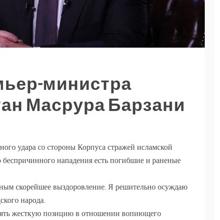
мьер-министра
тан Масрура Барзани
тного удара со стороны Корпуса стражей исламской
го беспричинного нападения есть погибшие и раненые
еным скорейшее выздоровление. Я решительно осуждаю
ского народа.
нять жесткую позицию в отношении вопиющего