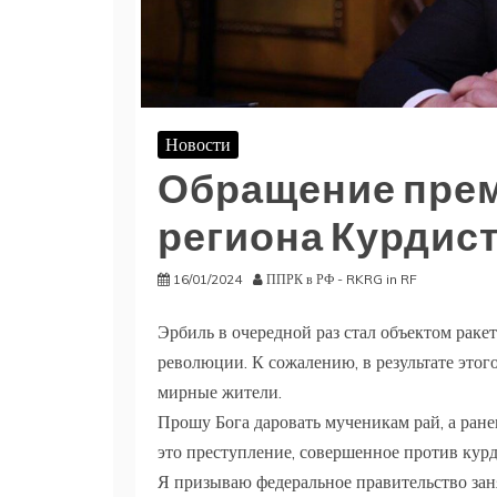
Новости
Обращение пре
региона Курдис
16/01/2024
ППРК в РФ - RKRG in RF
Эрбиль в очередной раз стал объектом раке
революции. К сожалению, в результате это
мирные жители.
Прошу Бога даровать мученикам рай, а ран
это преступление, совершенное против курд
Я призываю федеральное правительство за