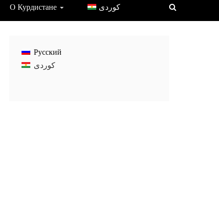
О Курдистане
Русский