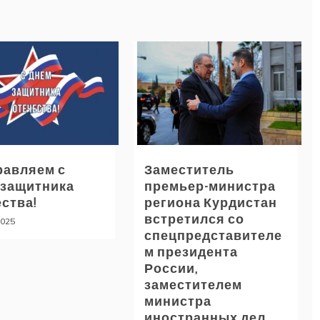
равляем с
Заместитель
 защитника
премьер-министра
ства!
региона Курдистан
встретился со
2025
спецпредставителе
м президента
России,
заместителем
министра
иностранных дел