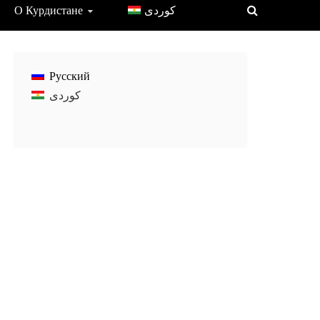
О Курдистане
Русский