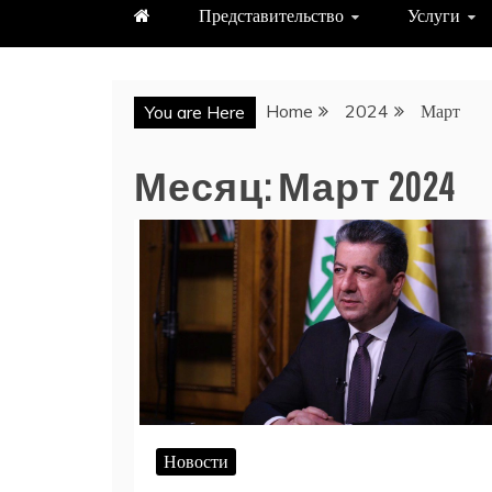
Представительство
Услуги
Home
2024
Март
You are Here
Месяц:
Март 2024
Новости