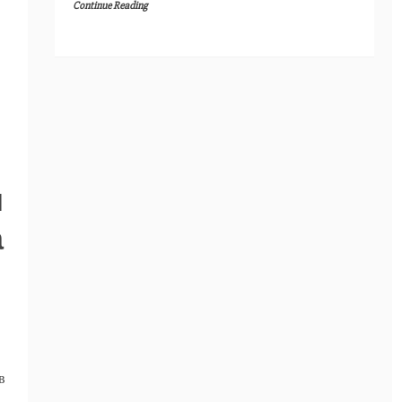
Continue Reading
я
а
в