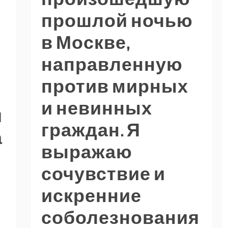
прошлой ночью
в Москве,
направленную
против мирных
и невинных
я
граждан. Я
а
выражаю
сочувствие и
искренние
соболезнования