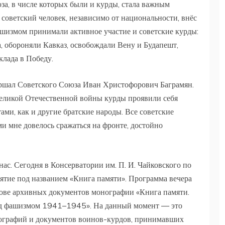
за, в числе которых были и курды, стала важным
оветский человек, независимо от национальности, внёс
ашизмом принимали активное участие и советские курды:
, обороняли Кавказ, освобождали Вену и Будапешт,
вклада в Победу.
ршал Советского Союза Иван Христофорович Баграмян.
 Великой Отечественной войны курды проявили себя
ми, как и другие братские народы. Все советские
и мне довелось сражаться на фронте, достойно
нас. Сегодня в Консерватории им. П. И. Чайковского по
тие под названием «Книга памяти». Программа вечера
нове архивных документов монографии «Книга памяти.
над фашизмом 1941–1945». На данный момент — это
тографий и документов воинов-курдов, принимавших