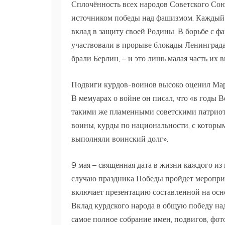
Сплочённость всех народов Советского Сою
источником победы над фашизмом. Каждый с
вклад в защиту своей Родины. В борьбе с ф
участвовали в прорыве блокады Ленинграда
брали Берлин, ­– и это лишь малая часть их 
Подвиги курдов-воинов высоко оценил Ма
В мемуарах о войне он писал, что «в годы
такими же пламенными советскими патриота
воины, курды по национальности, с которым
выполняли воинский долг».
9 мая – священная дата в жизни каждого из 
случаю праздника Победы пройдет мероприя
включает презентацию составленной на ос
Вклад курдского народа в общую победу 
самое полное собрание имен, подвигов, фо