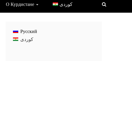
О Курдистане
Русский