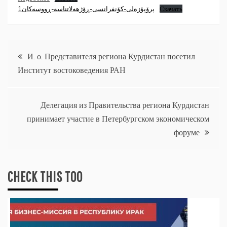
پرۆپۆزەلی-کۆنفرانسی-ڕۆژهەلاتناسە-ڕووسەکان1
Скачать
Навигация
И. о. Представителя региона Курдистан посетил
Институт востоковедения РАН
по
записям
Делегация из Правительства региона Курдистан
принимает участие в Петербургском экономическом
форуме
CHECK THIS TOO