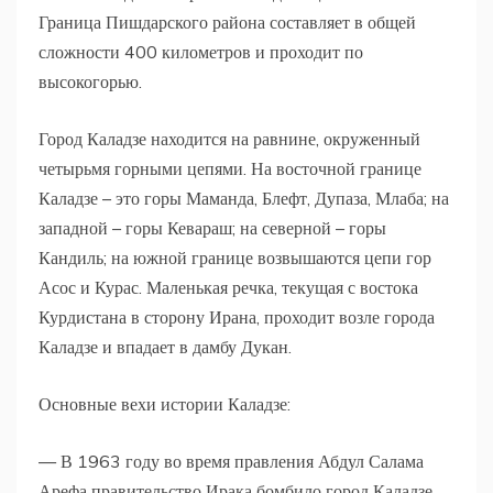
Граница Пишдарского района составляет в общей
сложности 400 километров и проходит по
высокогорью.
Город Каладзе находится на равнине, окруженный
четырьмя горными цепями. На восточной границе
Каладзе – это горы Маманда, Блефт, Дупаза, Млаба; на
западной – горы Кевараш; на северной – горы
Кандиль; на южной границе возвышаются цепи гор
Асос и Курас. Маленькая речка, текущая с востока
Курдистана в сторону Ирана, проходит возле города
Каладзе и впадает в дамбу Дукан.
Основные вехи истории Каладзе:
— В 1963 году во время правления Абдул Салама
Арефа правительство Ирака бомбило город Каладзе.