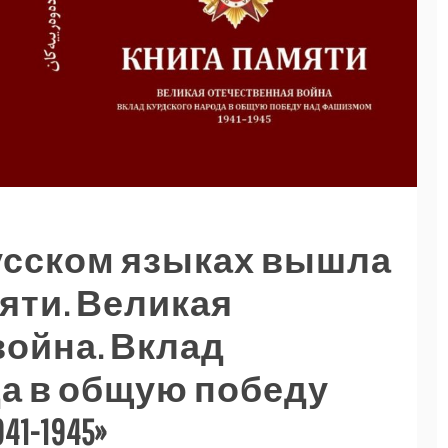
русском языках вышла
мяти. Великая
война. Вклад
да в общую победу
-1945»