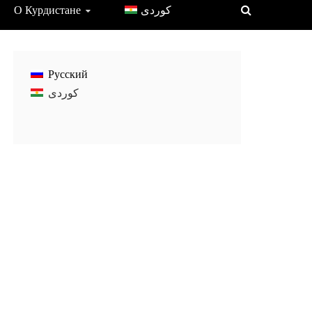
О Курдистане
Русский