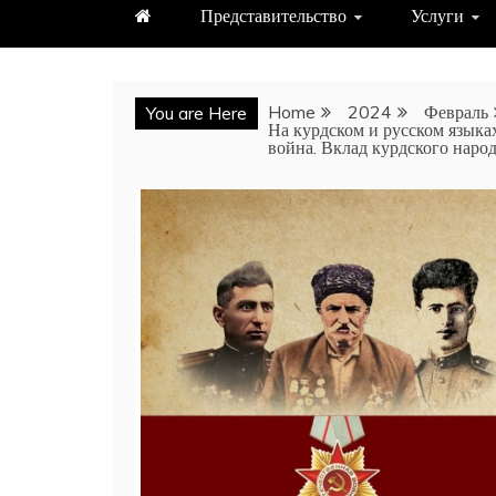
Представительство
Услуги
Home
2024
Февраль
You are Here
На курдском и русском языка
война. Вклад курдского нар