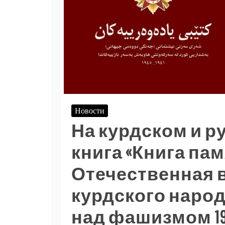
Новости
На курдском и 
книга «Книга па
Отечественная 
курдского наро
над фашизмом 1941