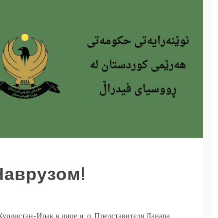
Наврузом!
урдистан-Ирак в лице и. о. Представителя Данара