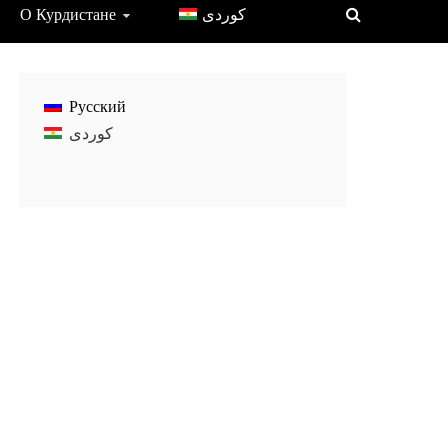
О Курдистане
Русский