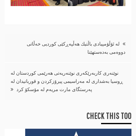
ڕێدۆزیی
له‌ ئۆڵۆمپیادی باڵتیك هه‌ڵپه‌ڕكێی كوردیی خه‌ڵاتی
دووه‌می به‌ده‌ستهێنا
بابەت
نوێنەری کاربەرێکەری نوێنەریەتی هەرێمی کوردستان لە
ڕوسیا بەشداری لە مەراسیمی پیرۆزکردن و قوربانیدان لە
پەرستگای مارت مریەم لە مۆسکۆ کرد
CHECK THIS TOO