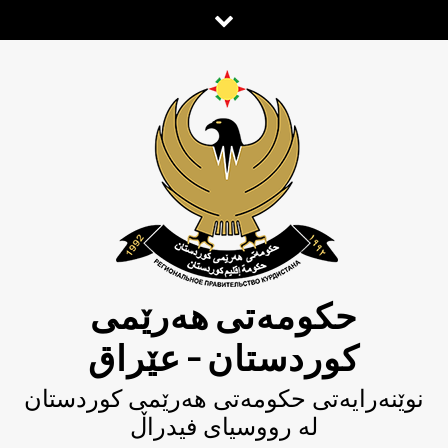
Ski
t
conten
حکومەتی هەرێمی
کوردستان – عێراق
نوێنەرایەتی حکومەتى هەرێمی کوردستان
لە رووسیای فیدراڵ