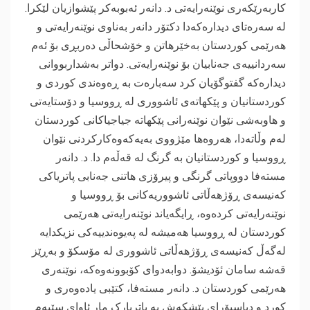
کاربەرێکەری نوێنەرایەتی د. دانەر ئەبوبەکر پێشوازیان لێکرا.
لە سەرەتای دیدارەکەدا دکتۆر دانەر بەناوی نوێنەرایەتی و
هەرێمی کوردستان بەخێرهاتن و خۆشحاڵی دەربڕی بۆ ئەم
سەردانییەی جەنابیان بۆ نوێنەرایەتی. دواتر بەشداربووانی
دیدارەکە گفتوگۆیان کرد سەبارەت بە ڕەوەندی کوردی و
کوردستانیان و پێکهاتەی ئاشووری لە ڕووسیا و دۆستایەتی
و هاوبەشی نێوان نوێنەرانی پێکهاتە جیاجیاکانی کوردستان
لەم وڵاتەدا، هەروەها مێژووی بەیەکەوەکارکردنی نێوان
ڕووسیا و کوردستانیان بە گرنگ لە قەڵەم دا. د. دانەر
مستەفا دووپاتی گرنگی و پیرۆزی هاتنی جەنابی پاتریاکی
کەنیسەی ڕۆژهەڵاتی ئاشووریەکانی بۆ ڕووسیا و
نوێنەرایەتی کردەوە، ڕایگەیاند نوێنەرایەتی هەرێمی
کوردستان لە ڕووسیا هەمیشە لە پەیوەندییەکی نزیکدایە
لەگەڵ کەنیسەی ڕۆژهەڵاتی ئاشووری لە مۆسکۆ و بەڕێز
قەشە سامان ئۆدیشۆ. دوابەدوای کۆبوونەوەکە، نوێنەری
هەرێمی کوردستان د. دانەر مستەفا، کتێبی یادەوەری و
کورد و دیاسپۆرای پێشکەش بە پاتریارک مار ئاوای سێیەم