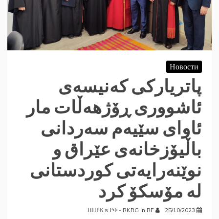
Новости
‎پاتریارکی کەنیسەی
ئاشووری ڕۆژهەڵات مار
ئاوای سێیەم سەردانی
باڵیۆزخانەی عێراق و
نوێنەرایەتی کوردستانی
لە مۆسکۆ کرد
ППРК в РФ - RKRG in RF
25/10/2023