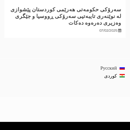
سەرۆکی حکومەتی هەرێمی کوردستان پێشوازی
لە نوێنەری تایبەتیی سەرۆکی ڕووسیا و جێگری
وەزیری دەرەوە دەکات
07/02/2025
Русский
كوردی‎