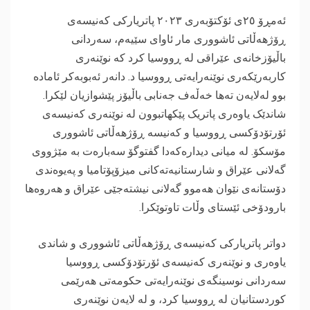
ئەمڕۆ ٢٥ی ئۆکتۆبەری ۲٠۲۳ پاتریارکی کەنیسەی
ڕۆژهەڵاتی ئاشووری مار ئاوای سێیەم، سەردانی
باڵیۆزخانەی عێراقی لە ڕووسیا کرد کە نوێنەری
کاربەرێکەری نوێنەرایەتی ڕووسیا د. دانەر ئەبوبەکر ئامادە
بوو لەلایەن تەها خەڵەف جەنابی باڵیۆز پێشوازیان لێکرا.
شاندێک یاوەری پاتریک پێکهاتبوون لە نوێنەری کەنیسەی
ئۆرتۆدۆکسی ڕووسیا و کەنیسە ڕۆژهەڵاتی ئاشووری
مۆسکۆ. لە میانی دیدارەکەدا گفتوگۆ سەبارەت بە مێژووی
گەلانی عێراق و شارستانیەتەکانی میزۆپۆتامیا و پەیوەندی
دۆستانەی نێوان هەموو گەلانی نیشتەجێی عێراق و هەروەها
بارودۆخی ئێستای وڵات تاوتوێکرا.
‎دواتر پاتریارکی کەنیسەی ڕۆژهەڵاتی ئاشووری و شاندی
یاوەری و نوێنەری کەنیسەی ئۆرتۆدۆکسی ڕووسیا
سەردانی نوسینگەی نوێنەرایەتی حکومەتی هەرێمی
کوردستانیان لە ڕووسیا کرد، و لە لایەن نوێنەری