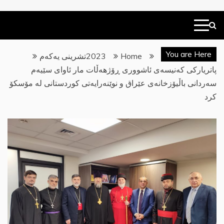
You are Here
Home
2023
تشرینی یەکەم
‎پاتریارکی کەنیسەی ئاشووری ڕۆژهەڵات مار ئاوای سێیەم
سەردانی باڵیۆزخانەی عێراق و نوێنەرایەتی کوردستانی لە مۆسکۆ
کرد