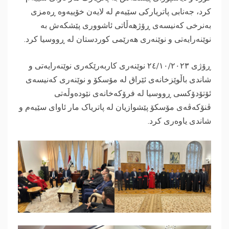
کرد، جەنابی پاتریارکی سێیەم لە لایەن خۆییەوە ڕەمزی
بەنرخی کەنیسەی ڕۆژهەڵاتی ئاشووری پێشکەش بە
نوێنەرایەتی و نوێنەری هەرێمی کوردستان لە ڕووسیا کرد.
‎ڕۆژی ۲٤/۱٠/۲٠۲۳ نوێنەری کاربەرێکەری نوێنەرایەتی و
شاندی باڵوێزخانەی ئێراق لە مۆسکۆ و نوێنەری کەنیسەی
ئۆتۆدۆکسی ڕووسیا لە فرۆکەخانەی نێودەوڵەتی
ڤنۆکەڤەی مۆسکۆ پێشوازیان لە پاتریاک مار ئاوای سێیەم و
شاندی یاوەری کرد.