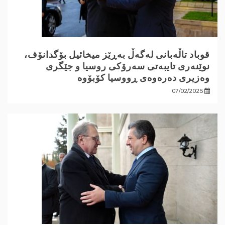
قوباد تاڵەبانی لەگەڵ بەڕێز میخائیل بۆگدانۆف،
نوێنەری تایبەتی سەرۆکی روسیا و جێگری
وەزیری دەرەوەی ڕووسیا کۆبۆوە
07/02/2025