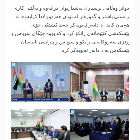
‎دواتر وەڵامی پرسیاری بەشداربوان درایەوە و بەڵێنی کاری
زانستی باشتر و گەورەتر لە نێوان هەردوو لادا کرایەوە. لە
هەمان کاتدا د. دانەر ئەبوبەکر چەند کتێبێکی خۆی
پێشکەشی کتێبخانەی زانکۆ کرد و کە بووە جێگای سوپاس و
ڕێزی سەرۆکایەتی زانکۆ و سوپاس و پێزانینی تایبەتیان
پێشکەش بە د. دانەر ئەبوبەکر کرد.