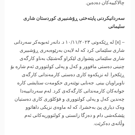
چالاکییەکان دەدەین.
‎سەردانیکردنی پایتەختی ڕۆشنبیری کوردستان شاری
سلیمانی
– [x] لە ڕێکەوتی ۱٠/۱۱/۲٠۲۳ د. دانەر ئەبوبەکر سەردانی
شاری سلێمانی کرد کە لە لایەن بەرێوەبەری ڕۆشبیری
شاری سلێمانی پێشوازی لێکراو گەشتێک بەناو کارگەی
چنینی دەستی مافوور و کەل و پەلی کولتووری ئەم شارە بۆ
ڕێکخرا. لە نزیکەوە کاری دەستی کارمەندانی کارگەی
ناوبراویان بینی. جەنابی نوێنەری حکومەت ستایشی کارە
جوانەکان کارمەندانی کارگەکەی کرد. لەم سەردانییەدا
چەندین کەل و پەلی کولتووری و فۆکلۆری کاری دەستیان
وەک دیاری پێ بەخشرا، کە لە ماوەی نزیکی داهاتوو
پێشکەشی دام و دەزگا زانستی و کولتووریەکانی ئەم
وڵاتەی دەکرێت.