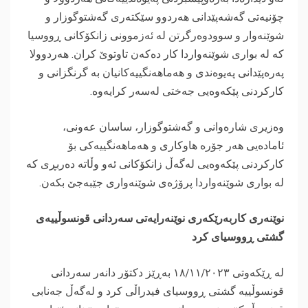
چۆنیەتی گەشەپێدانی هەردوو سێكتەری گەشتوگوزار و
شوێنەوار و سوودوەرگرتن لە ئەزموونی زانكۆكانی ڕووسیا
كە لە بواری شوێنەواردا كار دەكەن تاوتوێ كران. هەردوولا
پەرەپێدانی پەیوەندی و هەماهەنگییەكانیان بە گرنگزانی و
كاركردنی پێكەوەیی جەختی لەسەر كرایەوە.
‎وەزیری شارەوانی و گەشتوگوزار، ساسان عەونی،
ئامادەیی هەر جۆرە هاوكاری و هەماهەنگییەکی بۆ
كاركردنی پێكەوەیی لەگەڵ زانکۆکانی ئەو وڵاتە دەربڕی کە
لە بواری شوێنەواردا پرۆژەی شوێنەواری جێبەجێ بكەن.
‎نوێنەری کاربەرێکەری نوێنەرایەتی سەردانی قونسوڵییەی
گشتی ڕووسیای کرد
‎لە ڕێکەوتی ۱۸/۱۱/۲٠۲۳ بەڕێز دکتۆر دانەر سەردانی
قونسوڵییە گشتی ڕووسیای فیدراڵی کرد و لەگەڵ جەنابی