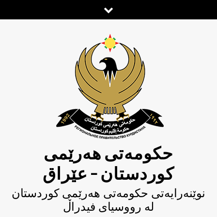
Ski
t
conten
حکومەتی هەرێمی
کوردستان – عێراق
نوێنەرایەتی حکومەتى هەرێمی کوردستان
لە رووسیای فیدراڵ