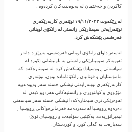
کاکردن و جەختمان لە پەیوەندیەکان کردەوە .
‎لە ڕێکەوت ۱۹/۱۱/۲٠۲۳ نوێنەری کاربەرێکەری
نوێنەرایەتی سیمنارێکی زانستی لە زانکۆی لوبنانی
فەرەنسی پێشکەش کرد.
‎لەسەر داوای زانکۆی لوبنانی فەرەنسی، بەڕێز د. دانەر
ئەبوبەکر سیمینارێکی زانستی بە ناونیشانی (کورد لە
سیاسەتی ڕووسیادا) پێشکەش کرد. لە سیمنارەکەدا کە
مامۆستایان و قوتابیان زانکۆ ئامادە بوون، نوێنەری
کاربەرێکەری نوێنەرایەتی تیشکی خستە سەر پەیوەندییە
مێژووی و کولتووری و زانستیەکانی هەردوو لایەن. لە
تەوەرێکی تری سیمنارەکەدا تیشکی خستە سەر سیاسەتی
دەرەوە ڕووسیا لە سەردەمە فەرمانڕەواکانی ڕووسیا (
ئیمپراتۆریەت، یەکێتیی سۆڤیەت و رووسیای نوێ)
سەبارەت بە گەلی کورد و کوردستان.