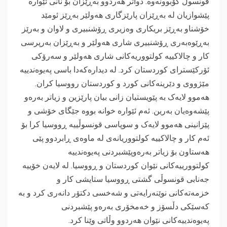
قونسوڵ کۆبوونەوە. دواتر هەردوو بەڕێزان بۆ نانی ئێوارە
پێشوازیان لە بەڕێزان پارێزگاری هەولێر بەڕێز ئومێد
خۆشناو بەڕێز بریکاری وەزیری ڕۆشنبیری و لاوان و بەرێز
بەڕێوەبەری ڕۆشنبیری شاری هەولێر و بەڕێزان بەرپرسی
کار و چالاکییە کولتووریەکانی شاری هەولێر و سەرۆکی
ئۆرکێسترای کوردستان کرد. لە دیدارەکەدا باسی پەیوەندییە
مێژووی و دێرینەکانی کورد و کوردستان رووسیا کران.
هەموو لایەک بە پێویستیان زانی بیان پارێزین و زیاتر بەرەو
پێشەوەیان بەرین. ئەم ئێوارە خوانە بووە جێگای خۆشی و
پێزانینی هەموو لایەک و سوپاسی قونسوڵییە ڕووسیا کرا بۆ
ئەم کار و چالاکییە کولتووریانەی لە ماوەی ڕابردوو پێی
هەستاون بۆ زیاتر بەرەوپێشبردنی پەیوەندییە
کولتوورییەکانی نێوان کوردستان و ڕووسیا. لە لایەن خۆییە
جەنابی قونسوڵی گشتی ڕووسیا ستایشی کار و
خزمەتەکانی نوێنەرایەتی و شەخسی دکتۆر دانەری کرد و بە
کەسێکی دڵسۆز و خەمخۆری بەرەو پێشبردنی
پەیوەندییەکانی نێوان هەردوو وڵاتی وێنا کرد.