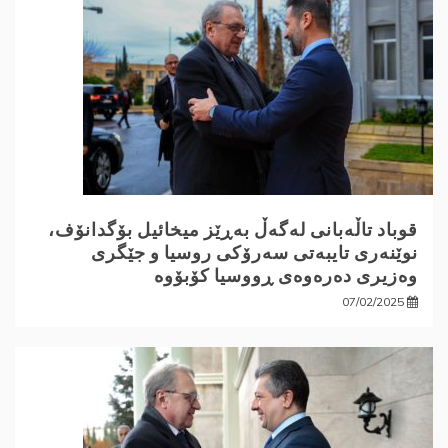
قوباد تاڵەبانی لەگەڵ بەڕێز میخائیل بۆگدانۆف،
نوێنەری تایبەتی سەرۆکی روسیا و جێگری
وەزیری دەرەوەی ڕووسیا کۆبۆوە
07/02/2025