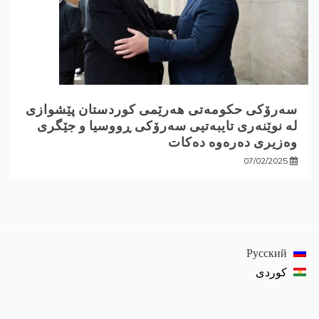
سەرۆکی حکومەتی هەرێمی کوردستان پێشوازی
لە نوێنەری تایبەتیی سەرۆکی ڕووسیا و جێگری
وەزیری دەرەوە دەکات
07/02/2025
Русский
كوردی‎