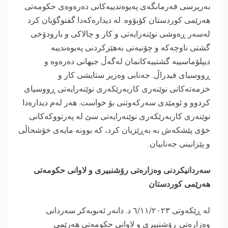
بەرپرسی فەرمانگەی پەیوەندییەکانی دەرەوەی حکومەتی
هەرێمی کوردستان کۆبۆوە. لە دیدارەکەدا گفتوگۆیان کرد
لەسەر ڕەوشی نوێنەرایەتی و کار و چالاکی و بارودۆخی
گشتی ناوچەکە و چۆنیەتی بەهێزکردنی پەیوەندییە
دیپلۆماسییە گشتییەکانمان لەگەڵ جیهانی دەرەوە و
ڕووسیای فیدراڵ. جەنابی وەزیر ستایشی کار و
خزمەتەکانی نوێنەری کاربەرێکەری نوێنەرایەتی ڕووسیای
کردوو و ئومێدی سەرکەوتنی بۆ خواست. هەر لەم دیدارەدا
نوێنەری کاربەرێکەری نوێنەرایەتی سێ لە پەرتووکەکانی
خۆی پێشکەش بە بەڕێزیان کرد، کە بوونە مایەی خۆشحاڵی
و پێزانینی جەنابیان.
‎سەردانیکردنی وەزارەتی رۆشنبیری و لاوانی حکومەتی
هەرێمی کوردستان
‎لە ڕێکەوتی ٦/۱۱/۲٠۲۳ د. دانەر ئەبوبەکر سەردانی
وەزارەتی ڕۆشنبیری و لاوانی حکومەتی هەرێمی