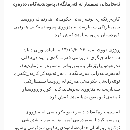
‎کاربەڕێکەری نوێنەرایەتی حکومەتی هەرێم لە رووسیا
سیمینارێکی سەبارەت بە مێژووی پەیوەندییەکانی هەرێمی
کوردستان و ڕووسیا پێشکەش کرد
‎ڕۆژی دووشەممە ١٣/١١/٢٠٢٣ بە ئامادەبوونی دابان
شەدەڵە جێگری بەرپرسی فەرمانگەی پەیوەندییەکانی
دەرەوەو ڕاوێژکار و ئابووریناس و شارەزا و ژمارەیەک
لەفەرمانبەرانی فەرمانگە د. دانەر ئەبوبەکر کاربەڕێکەری
نوێنەرایەتی حکومەتی هەرێم لە رووسیا سیمینارێکی
سەبارەت بە مێژووی پەیوەندییەکانی کوردو ڕووسیاو
ئایندەی ئەو پەیوەندییانە پێشکەش کرد.
‎لە سیمینارەکەدا د. دانەر ئەبوبەکر باسی لە مێژووی
ڕووسیا کرد لەسەردەمی ئیمپراتۆریەتەوە تا شۆڕشی
ئۆکتۆبەرو پاشان هەڵوەشانەوەی یەکێتی سۆڤیەتی پێشوو.