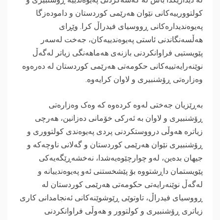
كولتوورییه‌كانی نێوان هه‌رێمی كوردستان و داموده‌زگا
په‌یوه‌ندیداره‌كانی ڕووسیای فیدراڵ کرا. وێڕای
هه‌ڵسه‌نگاندنی ئاستی په‌یوه‌ندییه‌كان، جه‌خت له‌سه‌ر
پێویستیی فراوانكردنی بازنه‌ی هه‌ماهه‌نگی زیاتر له‌گه‌ڵ
نوێنه‌رایه‌تییه‌كانی حكومه‌تی هه‌رێمی كوردستان له‌ ده‌ره‌وه‌
‌وەزارەتی ڕۆشنبیری و لاوان کرایەوە.
‎بەڕێزیان جەختی لەوە کردەوە کە وەک وه‌زاره‌تی
ڕۆشنبیری و لاوان به‌ ئه‌ركی خۆمانی ده‌زانین، هه‌رچی
زیاتره‌ هه‌وڵی درووستكردنی پردی په‌یوه‌ندی كولتووری و
ڕۆشنبیری نێوان هه‌رێمی كوردستان و گه‌لانی ناوچه‌كه‌ و
جیهان بده‌ین، له‌و چوارچێوه‌یه‌شدا، نه‌خشه‌ڕێگه‌یه‌كی
پێویستمان داڕشتووه‌ بۆ پێشخستنی ئه‌و په‌یوه‌ندییانه‌ و
له‌گه‌ڵ نوێنه‌رایه‌تی حكومه‌تی هه‌رێمی كوردستان له‌
ڕووسیای فیدراڵ، تاوتوێی ڕێوشوێنه‌كانی ئه‌نجامدانی كاری
زیاتری ڕۆشنبیری و كولتوور و هەوڵی فراوانکردنی