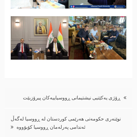
ڕێدۆزیی
ڕۆژی یەکێتیی نیشتیمانی ڕووسیاییەکان پیرۆزبێت
بابەت
نوێنەری حکومەتی هەرێمی کوردستان لە ڕووسیا لەگەڵ
ئەندامی پەرلەمان ڕووسیا کۆبۆووە