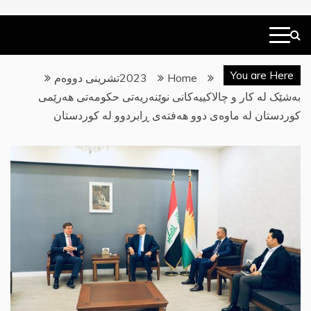
You are Here
Home
2023
تشرینی دووەم
بەشێک لە کار و چالاکییەکانی نوێنەریەتی حکومەتی هەرێمی
کوردستان لە ماوەی دوو هەفتەی ڕابردوو لە کوردستان