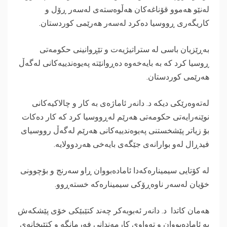
لەنێو هەموو قۆناغەکان هەڵوەستەی لەسەر ڕۆل و
کاریگەری ڕووسیا دەکرد لەسەر هەرێمی کوردستان.
‎بەڕێزیان باسی لە ستراتیژیەت و تێڕوانینی حکومەتی
ڕوسیا کرد کە بە بایەخەوە دەڕوانێتە پەیوەندییەکانی لەگەڵ
هەرێمی کوردستان.
‎لەتەوەرێکی دیکە د. دانەر ئاماژەی بە کار و چالاکیەکانی
نوێنەرایەتی حکومەتی هەرێم لەڕووسیا کرد کە کار دەکات
بۆ زیاتر پێشخستنی پەیوەندییەکانی هەرێم لەگەڵ رووسیای
فیدڕال لەو بوارانەی جێگەی بایەخی هەردوولایە.
‎لە کۆتایی سیمینارەکەدا ئامادەبووان ڕاو سەرنج و بۆچوونی
خۆیان لەسەر ناوەڕۆکی سیمینارەکە خستەڕوو.
‎هەمان کاتدا د. دانەر ئەبوبەکر چەند کتێبێکی خۆی پێشکەش
بە ئامادەبووان و تەواوی کارمەندانی فەرمانگە و کتێبخانەی