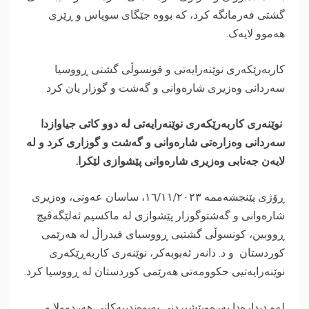
گشتی فەرمانگە کرد، کە بووە جێگای سوپاس و ڕێزی
هەموو لایەک.
‎کاربەرێکەری نوێنەرایەتی و قونسوڵی گشتی ڕووسیا
سەردانی وەزیری شارەوانی و گەشت و گوزار یان کرد
‎ نوێنەری کاربەرێکەری نوێنەرایەتی لە دوو کاتی جیاوازدا
سەردانی وەزارەتی شارەوانی و گەشت و گوزاری کرد و لە
لایەن جەنابی وەزیری شارەوانی پێشوازی لێکرا.
‎ڕۆژی پێنجشەممە ۱٦/۱۱/۲٠۲۳، ساسان عەونی، وەزیری
شارەوانی و گەشتوگوزار پێشوازی لە ماکسیم ئەلێگەڤیچ
ڕووبین، كونسوڵی گشتیی ڕووسیای فیدراڵ لە هەرێمی
کوردستان و د. دانەر ئەبوبەکر، نوێنەری کاربەڕێکەری
نوێنەرایەتیی حکوومەتی هەرێمی کوردستان لە ڕووسیا كرد.
‎لەو دیدارەدا بەرەوپێشبردنی پەیوەندییەكانی هەردوولا و