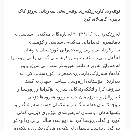
‎نوێنەری کاربەڕێکەری نوێنەرایەتی سەردانی بەڕێز کاک
باپیری کامەلای کرد
‎لە ڕێکەوتی ٢٠٢٣/١١/١٩ لە بارەگای مەکتەبی سیاسی بە
ئامادەبونی ئەندامانی مەکتەبی سیاسی و کۆمیتەی
سەرکردایەتی پارتی ڕەنجدەرانی کوردستان هاوشان
لەگەڵ بەڕێز ماکسیم روبن کونسوڵی گشتی وڵاتی ڕووسیا
لە هەولێر بەڕێز د. دانەر ئەبوبەکر سەردانی بەڕێز باپیر
کامەلا سەرۆکی پارتی ڕەنجدەرانی کوردستانی کرد. لە
دیدارێکی دۆستانەدا ڕەوشی سیاسی جیهان بە گشتی
شرۆڤە کرا و لێککەوتەکانی شەڕی ئۆکراینا و ڕووسیا و
ئیسڕائیل و غەززەمان خستە ڕوو، هەروەها دۆخی
ناوچەکەمان هەڵسەنگاند و تیشکمان خستە سەر ئەگەر و
پێشهاتەکان ، باسمان لە پەیوەندی مێژووی دێرینی گەلی
کورد و گەلی ڕوسیا کرد لە دوو سەد ساڵی ڕابردودا وەکو
دو گەلی دۆست باسمان لە پێکەوە هاوکاریکردن و پێکەوە