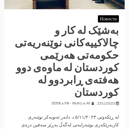
Новости
بەشێک لە کار و
چالاکییەکانی نوێنەریەتی
حکومەتی هەرێمی
کوردستان لە ماوەی دوو
هەفتەی ڕابردوو لە
کوردستان
ППРК в РФ - RKRG in RF
23/11/2023
لە ڕێکەوتی ٥/۱۱/۲٠۲۳ د. دانەر ئەبوبەکر نوێنەری
کاربەرێکەری نوێنەرایەتی لەگەڵ بەڕێز سەفین دزەی