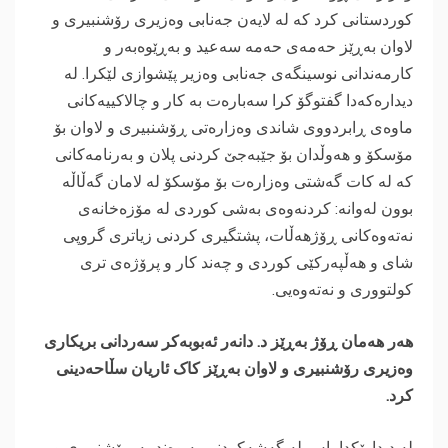
کوردستانی کرد کە لە لایەن جەنابی وەزیری رۆشنبیری و
لاوان بەڕێز حەمەی حەمە سەعید و بەڕێوەبەر و
کارمەندانی نوسینگەی جەنابی وەزیر پێشوازی لێکرا. لە
دیدارەکەدا گفتوگۆ کرا سەبارەت بە کار و چالاکییەکانی
ماوەی ڕابردووی شاندی وەزارەتی ڕۆشنبیری و لاوان بۆ
مۆسکۆ و هەوڵدان بۆ جێبەجێ کردنی پلان و بەرنامەکانی
کە لە کات گەشتی وەزارەت بۆ مۆسکۆ لە لامان گەڵاڵە
بوون لەوانە: کردنەوەی بەشی کوردی لە مۆزەخانەی
نەتەوەکانی ڕۆژهەڵات، پشتگیری کردنی زیاتری گروپی
شای و هەڵپەرکێی کوردی و چەند کار و پرۆژەی تری
کولتووری و نەتەوەیی.
‎هەر هەمان ڕۆژ بەڕێز د. دانەر ئەبوبەکر سەردانی بریکاری
وەزیری رۆشنبیری و لاوان بەڕێز کاک ئاریان سڵاحەدینی
کرد.
‎له‌ دیدارێكدا باس له‌ گه‌شه‌كردنی په‌یوه‌ندییه‌ ڕۆشنبیری و