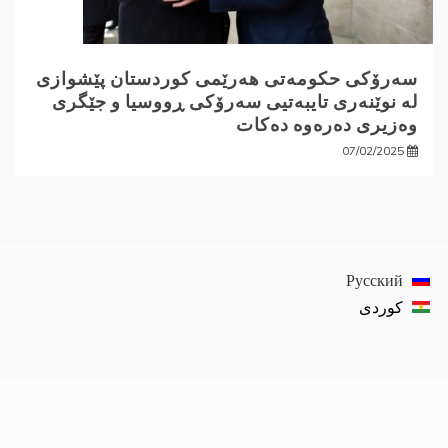
سەرۆکی حکومەتی هەرێمی کوردستان پێشوازی
لە نوێنەری تایبەتیی سەرۆکی ڕووسیا و جێگری
وەزیری دەرەوە دەکات
07/02/2025
Русский
كوردی‎