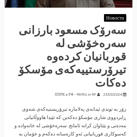
Новости
سەرۆک مسعود بارزانی
سەرەخۆشی لە
قوربانیان کردەوە
تیرۆرستییەکەی مۆسکۆ
دەکات
ППРК в РФ - RKRG in RF
23/03/2024
زۆر بە توندی ئیدانەی پەلامارە تیرۆریستیەکەی شەوی
ڕابردووی شاری مۆسکۆ دەکەین کە تێیدا هاووڵاتیانی
مەدەنی و بێتاوان کرانە ئامانج. سەرەخۆشی لە خانەوادە و
کەسوکاری قوربانیانی ئەو کارەساتە دەکەم و خۆمان بە