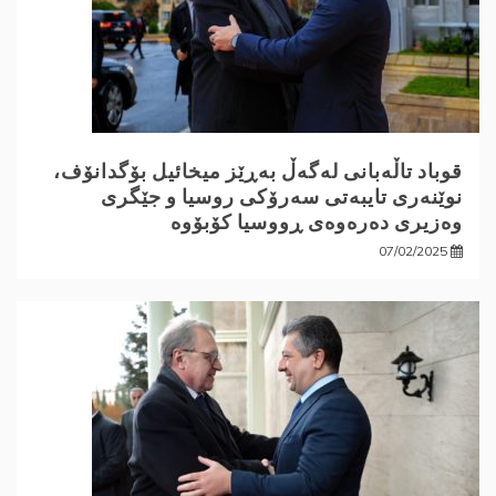
قوباد تاڵەبانی لەگەڵ بەڕێز میخائیل بۆگدانۆف،
نوێنەری تایبەتی سەرۆکی روسیا و جێگری
وەزیری دەرەوەی ڕووسیا کۆبۆوە
07/02/2025