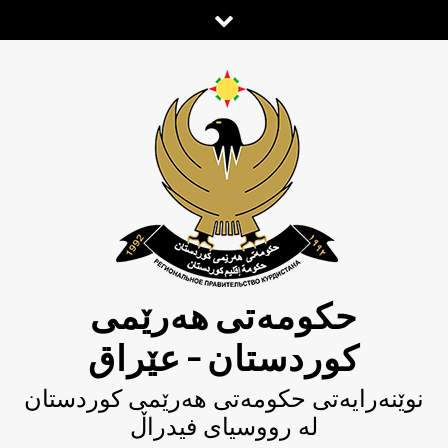
Ski
t
conten
حکومەتی هەرێمی
کوردستان – عێراق
نوێنەرایەتی حکومەتى هەرێمی کوردستان
لە رووسیای فیدراڵ