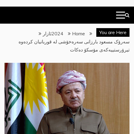
You are Here
Home
2024
ئازار
سەرۆک مسعود بارزانی سەرەخۆشی لە قوربانیان کردەوە
تیرۆرستییەکەی مۆسکۆ دەکات