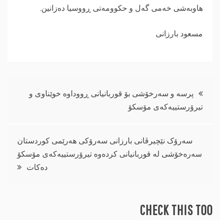
هاوبەشی خەمی گەل و حکوومەتی ڕووسیا دەزانین.
مسعود بارزانی
ڕێدۆزیی
پرسە و سەرخۆشی بۆ قوربانیانی ڕووداوە خوێناوی و
تیرۆرستییەکەی مۆسکۆ
بابەت
سەرۆک نێچیرڤانی بارزانی سەرۆکی هەرێمی کوردستان
سەرەخۆشی لە قوربانیانی کردەوە تیرۆرستییەکەی مۆسکۆ
دەکات
CHECK THIS TOO