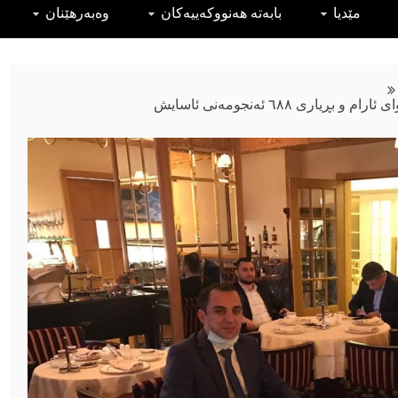
مێدیا
بابەتە هەنووکەییەکان
وەبەرهێنان