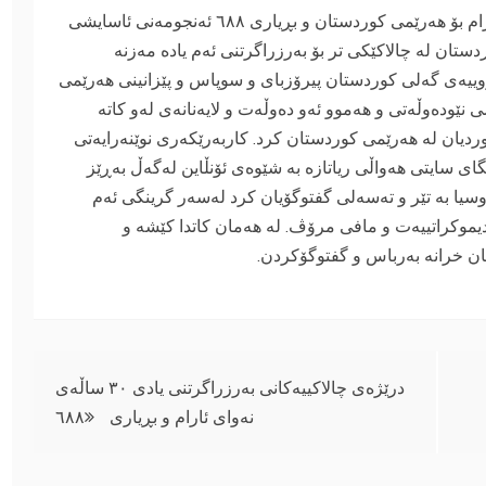
بە بۆنەی یادی ٣٠ ساڵەی دروستکردنی نەوای ئارام بۆ هەرێمی کوردستان و بڕیاری ٦٨٨ ئەنجومەنی ئاسایشی
ستان لە چالاکێکی تر بۆ بەرزراگرتنی ئەم یادە مەزنە
وییەی گەلی کوردستان پیرۆزبای و سوپاس و پێزانینی هەرێمی
 نێودەوڵەتی و هەموو ئەو دەوڵەت و لایەنانەی لەو کاتە
دیان لە هەرێمی کوردستان کرد. کاربەرێکەری نوێنەرایەتی
ی سایتی هەواڵی ریاتازە بە شێوەی ئۆنڵاین لەگەڵ بەڕێز
سیا بە تێر و تەسەلی گفتوگۆیان کرد لەسەر گرینگی ئەم
دیموکراتییەت و مافی مرۆڤ. لە هەمان کاتدا کێشە و
ن خرانە بەرباس و گفتوگۆکردن.
درێژەی چالاکییەکانی بەرزراگرتنی یادی ٣٠ ساڵەی
نەوای ئارام و بڕیاری ٦٨٨