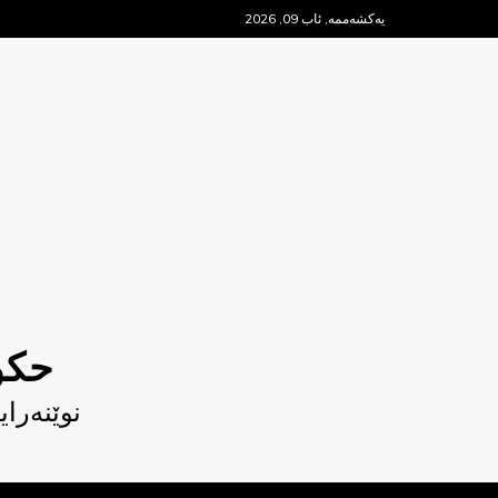
Ski
یەکشەممە, ئاب 09, 2026
t
conten
حکو
نوێنەرا