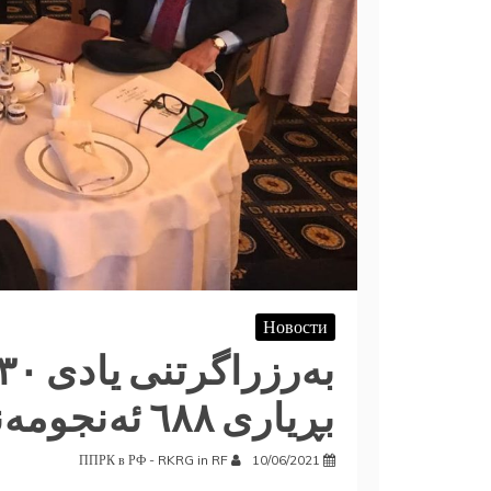
Новости
بڕیاری ٦٨٨ ئەنجومەنی ئاسایش
ППРК в РФ - RKRG in RF
10/06/2021