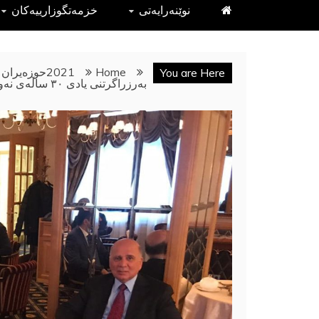
نوێنەرایەتى
خزمەتگوزارییەکان
Home
2021
حوزه‌یران
You are Here
بەرزراگرتنی یادی ٣٠ ساڵەی نەوای ئارام و بڕیاری ٦٨٨ ئەنجومەنی ئاسایش