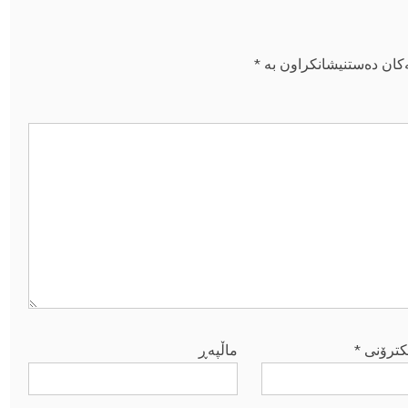
ەکان دەستنیشانکراون بە
*
کترۆنی
*
ماڵپه‌ڕ