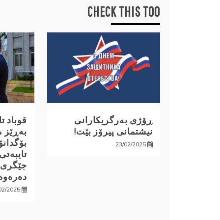
CHECK THIS TOO
ڕۆژی بەرگریکارانی
قوباد ت
نیشتمانی پیرۆز بێت!
بەڕێز م
بۆگدانۆ
23/02/2025
تایبەتی
جێگری 
دەرەوە
02/2025