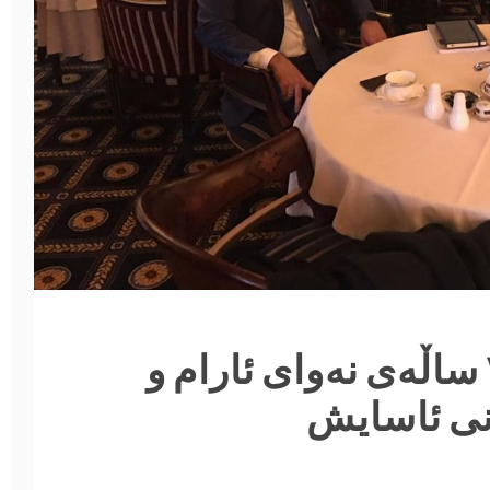
بەرزراگرتنی یادی ٣٠ ساڵەی نەوای ئارام و