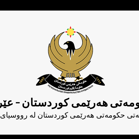
مەتی هەرێمی کوردستان – عێر
یەتی حکومەتى هەرێمی کوردستان لە رووسیای 