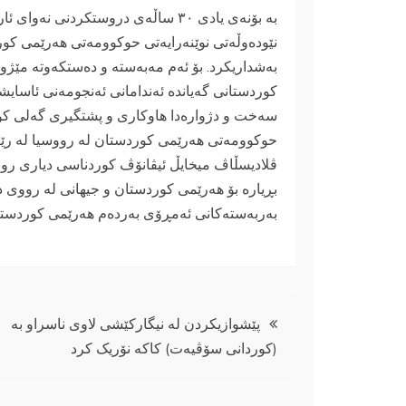
نێودەوڵەتی نوێنەرایەتی حوکوومەتی هەرێمی کورد
بەشداریکرد. بۆ ئەم مەبەستە و دەستکەوتە مێژو
کوردستانی گەیاندە ئەندامانی ئەنجومەنی ئاسایشی
سەخت و دژوارەدا هاوکاری و پشتگیری گەلی کور
حوکوومەتی هەرێمی کوردستان لە رووسیا لە رێگا
ڤلادیسڵاڤ میخایڵ ئیڤانۆڤ کوردناسی دیاری روو
بڕیارە بۆ هەرێمی کوردستان و جیهانی لە رووی 
بەربەستەکانی ئەمڕۆی بەردەم هەرێمی کوردستا
ڕێدۆزیی
پێشوازیکردن لە نیگارکێشی لاوی ناسراو بە
(کوردانی سۆڤیەت) کاکە نۆریک کرد
بابەت