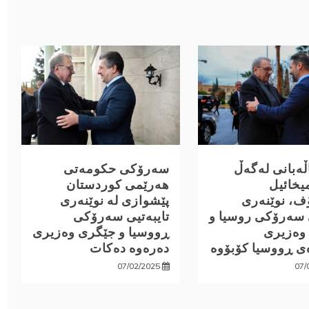
اڵەبانی لەگەڵ
سەرۆکی حکومەتی
یخائیل
هەرێمی کوردستان
ف، نوێنەری
پێشوازی لە نوێنەری
 سەرۆکی روسیا و
تایبەتیی سەرۆکی
وەزیری
ڕووسیا و جێگری وەزیری
ی ڕووسیا کۆبۆوە
دەرەوە دەکات
07/02/2025
07/