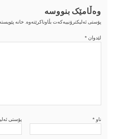
وەڵامێک بنووسە
پۆستی ئەلیکترۆنییەکەت بڵاوناکرێتەوە.
خانە پێویست
لێدوان
*
ناو
*
پۆستی ئەلی