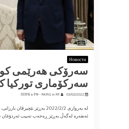
Новости
سه‌رۆكى هه‌رێمى كور
سه‌ركۆمارى توركيا كۆ
ППРК в РФ - RKRG in RF
03/02/2022
لە بەرواری 2022/2/2 به‌ڕێز نێچي
ئه‌نقه‌ره‌ له‌گه‌ڵ به‌ڕێز ڕه‌جه‌ب ته‌ييب ئه‌ردۆغان