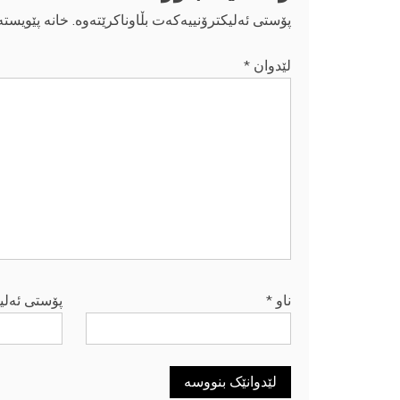
پۆستی ئەلیکترۆنییەکەت بڵاوناکرێتەوە.
خانە پێویست
لێدوان
*
ناو
*
پۆستی ئەلی