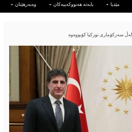
مێدیا
بابەتە هەنووکەییەکان
وەبەرهێنان
‌ڵ سه‌ركۆمارى توركيا كۆبووه‌وه‌