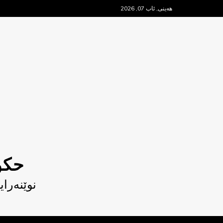
Ski
هەینی, ئاب 07, 2026
t
conten
حکو
نوێنەرا