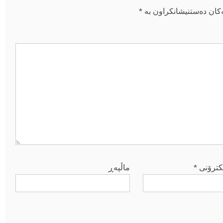
ەکان دەستنیشانکراون بە
*
کترۆنی
*
ماڵپه‌ڕ