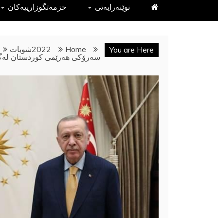
نوێنەرایەتى
خزمەتگوزارییەکان
Home
2022
شوبات
You are Here
سه‌رۆكى هه‌رێمى كوردستان له‌گه