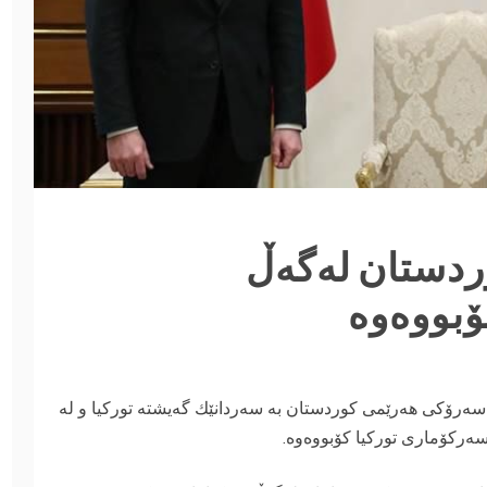
دستان له‌گه‌ڵ
بووه‌وه‌
رڤان بارزانى، سه‌رۆكى هه‌رێمى كوردستان به‌ سه‌ردانێك گه‌يشته‌ توركيا و له‌
 سه‌ركۆمارى توركيا كۆبووه‌وه‌.