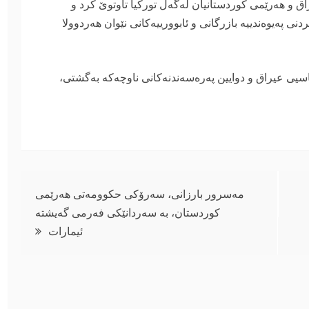
 عيراق و هه‌رێمى كوردستانيان له‌گه‌ڵ توركيا تاوتوێ كرد و
نى په‌يوه‌ندييه‌ بازرگانى و ئابوورييه‌كانى نێوان هه‌ردوولا
ى عيراق و دوايين په‌ره‌سه‌ندنه‌كانى ناوچه‌كه‌ به‌گشتى،
مەسرور بارزانی، سەرۆکی حکوومەتی هەرێمی
کوردستان، بە سەردانێکی فەرمی گەیشتە
ئیمارات