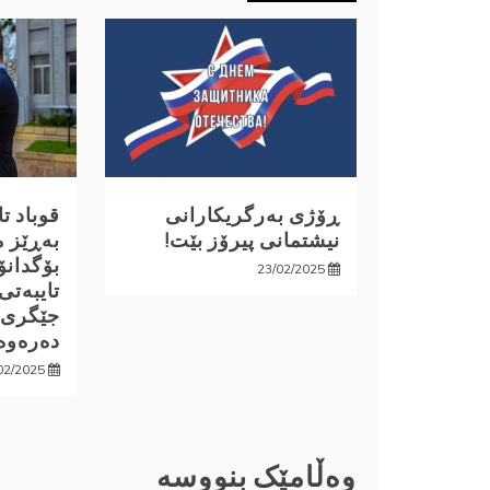
ڕۆژی بەرگریکارانی
قوباد ت
نیشتمانی پیرۆز بێت!
بەڕێز م
بۆگدانۆ
23/02/2025
تایبەتی
جێگری 
دەرەوە
02/2025
وەڵامێک بنووسە