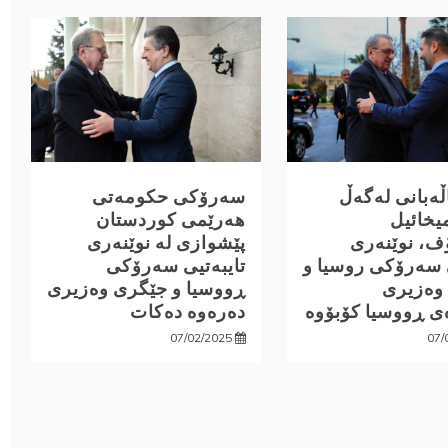
اڵەبانی لەگەڵ
سەرۆکی حکومەتی
یخائیل
هەرێمی کوردستان
ف، نوێنەری
پێشوازی لە نوێنەری
 سەرۆکی روسیا و
تایبەتیی سەرۆکی
وەزیری
ڕووسیا و جێگری وەزیری
ی ڕووسیا کۆبۆوە
دەرەوە دەکات
07/02/2025
07/