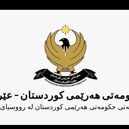
مەتی هەرێمی کوردستان – عێر
یەتی حکومەتى هەرێمی کوردستان لە رووسیای 